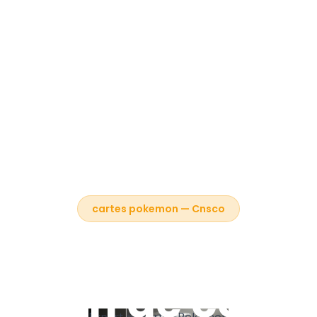
cartes pokemon — Cnsco
re expert en ca
émon de collec